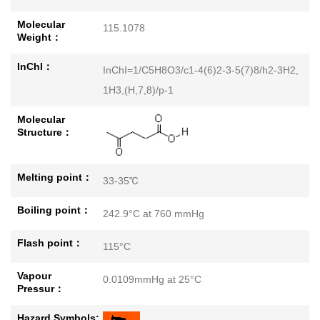
Molecular
115.1078
Weight：
InChI：
InChI=1/C5H8O3/c1-4(6)2-3-5(7)8/h2-3H2,
1H3,(H,7,8)/p-1
Molecular
Structure：
Melting point：
33-35℃
Boiling point：
242.9°C at 760 mmHg
Flash point：
115°C
Vapour
0.0109mmHg at 25°C
Pressur：
Hazard Symbols: