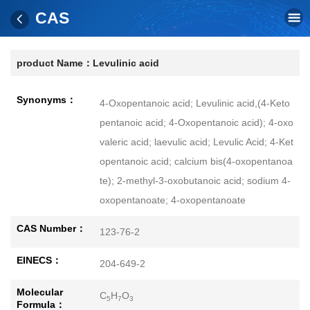
CAS
product Name：
Levulinic acid
Synonyms：
4-Oxopentanoic acid; Levulinic acid,(4-Keto
pentanoic acid; 4-Oxopentanoic acid); 4-oxo
valeric acid; laevulic acid; Levulic Acid; 4-Ket
opentanoic acid; calcium bis(4-oxopentanoa
te); 2-methyl-3-oxobutanoic acid; sodium 4-
oxopentanoate; 4-oxopentanoate
CAS Number：
123-76-2
EINECS：
204-649-2
Molecular
C
H
O
5
7
3
Formula：