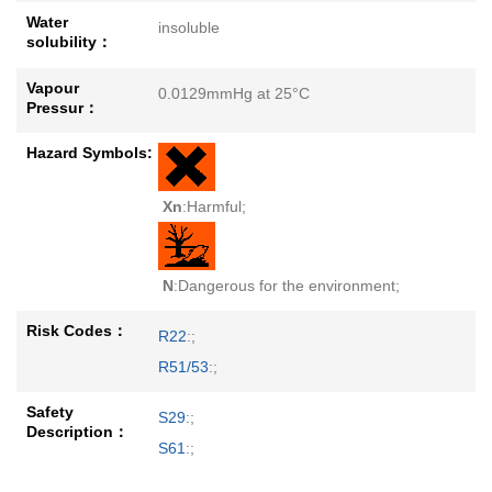
Water
insoluble
solubility：
Vapour
0.0129mmHg at 25°C
Pressur：
Hazard Symbols:
Xn
:Harmful;
N
:Dangerous for the environment;
Risk Codes：
R22
:;
R51/53
:;
Safety
S29
:;
Description：
S61
:;