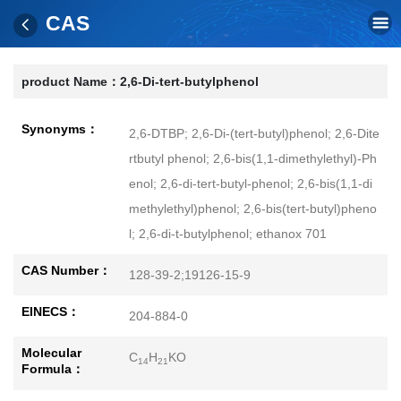
CAS
product Name：
2,6-Di-tert-butylphenol
Synonyms：
2,6-DTBP; 2,6-Di-(tert-butyl)phenol; 2,6-Dite
rtbutyl phenol; 2,6-bis(1,1-dimethylethyl)-Ph
enol; 2,6-di-tert-butyl-phenol; 2,6-bis(1,1-di
methylethyl)phenol; 2,6-bis(tert-butyl)pheno
l; 2,6-di-t-butylphenol; ethanox 701
CAS Number：
128-39-2;19126-15-9
EINECS：
204-884-0
Molecular
C
H
KO
14
21
Formula：