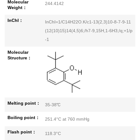
Molecular
244.4142
Weight：
InChI：
InChI=1/C14H22O.K/c1-13(2,3)10-8-7-9-11
(12(10)15)14(4,5)6;/h7-9,15H,1-6H3;/q;+1/p
-1
Molecular
Structure：
Melting point：
35-38℃
Boiling point：
251.4°C at 760 mmHg
Flash point：
118.3°C