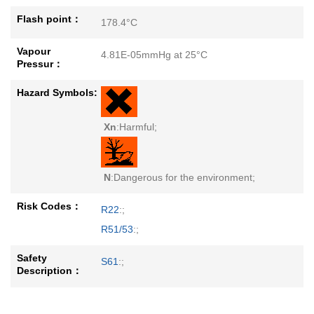
Flash point：
178.4°C
Vapour
4.81E-05mmHg at 25°C
Pressur：
Hazard Symbols:
Xn
:Harmful;
N
:Dangerous for the environment;
Risk Codes：
R22
:;
R51/53
:;
Safety
S61
:;
Description：