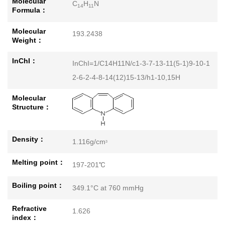
Molecular
C
H
N
14
11
Formula：
Molecular
193.2438
Weight：
InChI：
InChI=1/C14H11N/c1-3-7-13-11(5-1)9-10-1
2-6-2-4-8-14(12)15-13/h1-10,15H
Molecular
Structure：
Density：
1.116g/cm
3
Melting point：
197-201℃
Boiling point：
349.1°C at 760 mmHg
Refractive
1.626
index：