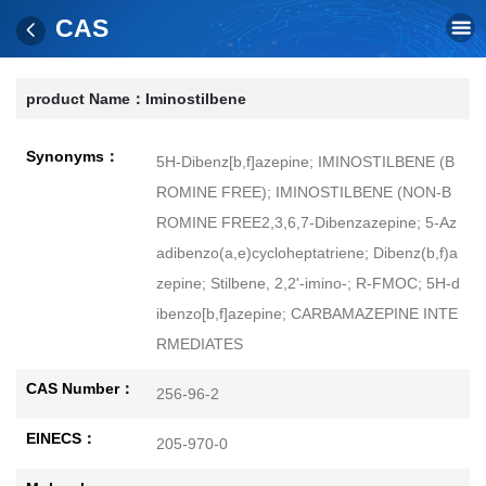
CAS
product Name：
Iminostilbene
Synonyms：
5H-Dibenz[b,f]azepine; IMINOSTILBENE (B
ROMINE FREE); IMINOSTILBENE (NON-B
ROMINE FREE2,3,6,7-Dibenzazepine; 5-Az
adibenzo(a,e)cycloheptatriene; Dibenz(b,f)a
zepine; Stilbene, 2,2'-imino-; R-FMOC; 5H-d
ibenzo[b,f]azepine; CARBAMAZEPINE INTE
RMEDIATES
CAS Number：
256-96-2
EINECS：
205-970-0