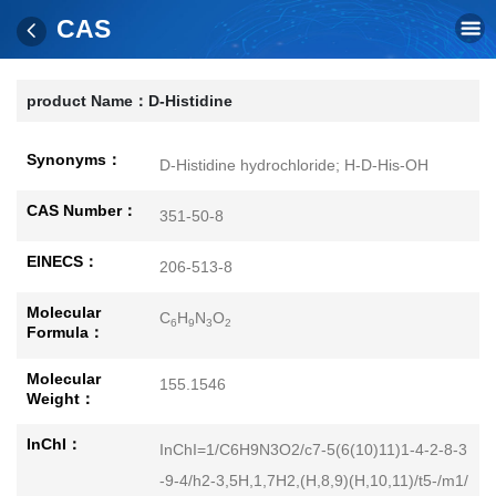
CAS
product Name：
D-Histidine
Synonyms：
D-Histidine hydrochloride; H-D-His-OH
CAS Number：
351-50-8
EINECS：
206-513-8
Molecular
C
H
N
O
6
9
3
2
Formula：
Molecular
155.1546
Weight：
InChI：
InChI=1/C6H9N3O2/c7-5(6(10)11)1-4-2-8-3
-9-4/h2-3,5H,1,7H2,(H,8,9)(H,10,11)/t5-/m1/