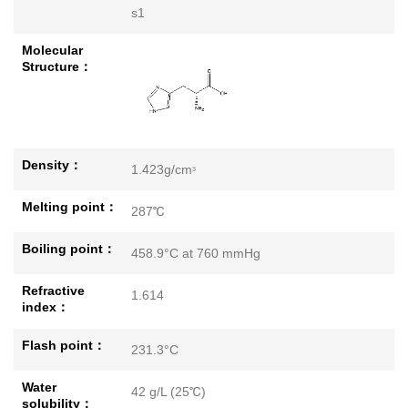
s1
Molecular
Structure：
Density：
1.423g/cm
3
Melting point：
287℃
Boiling point：
458.9°C at 760 mmHg
Refractive
1.614
index：
Flash point：
231.3°C
Water
42 g/L (25℃)
solubility：