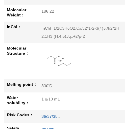
Molecular
186.22
Weight：
InChI：
InChI=1/2C3H6O2.Ca/c2*1-2-3(4)5;/h2*2H
2,1H3,(H,4,5);/q;;+2/p-2
Molecular
Structure：
Melting point：
300℃
Water
1 g/10 mL
solubility：
Risk Codes：
36/37/38
:;
Safety