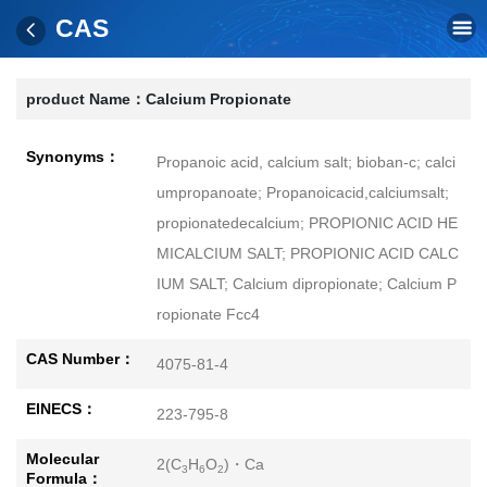
CAS
product Name：
Calcium Propionate
Synonyms：
Propanoic acid, calcium salt; bioban-c; calci
umpropanoate; Propanoicacid,calciumsalt;
propionatedecalcium; PROPIONIC ACID HE
MICALCIUM SALT; PROPIONIC ACID CALC
IUM SALT; Calcium dipropionate; Calcium P
ropionate Fcc4
CAS Number：
4075-81-4
EINECS：
223-795-8
Molecular
2(C
H
O
)・Ca
3
6
2
Formula：