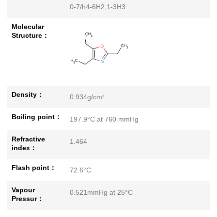
0-7/h4-6H2,1-3H3
Molecular
Structure：
Density：
0.934g/cm
3
Boiling point：
197.9°C at 760 mmHg
Refractive
1.464
index：
Flash point：
72.6°C
Vapour
0.521mmHg at 25°C
Pressur：