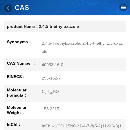
CAS
product Name：
2,4,5-triethyloxazole
Synonyms：
2,4,5-Triethyloxazole; 2,4,5-triethyl-1,3-oxaz
ole
CAS Number：
40953-16-0
EINECS：
255-162-7
Molecular
C
H
NO
9
15
Formula：
Molecular
153.2215
Weight：
InChI：
InChI=1/C9H15NO/c1-4-7-8(5-2)11-9(6-3)1