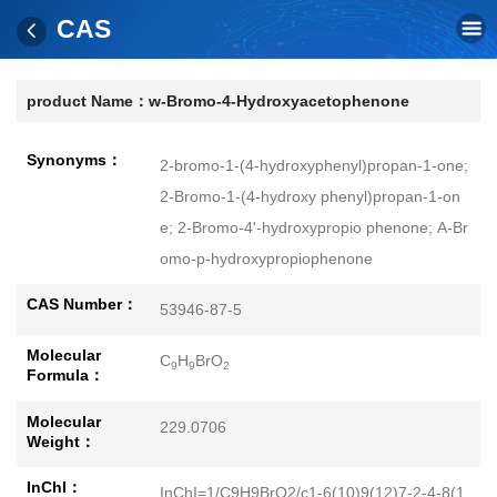
CAS
product Name：
w-Bromo-4-Hydroxyacetophenone
Synonyms：
2-bromo-1-(4-hydroxyphenyl)propan-1-one;
2-Bromo-1-(4-hydroxy phenyl)propan-1-on
e; 2-Bromo-4'-hydroxypropio phenone; Α-Br
omo-p-hydroxypropiophenone
CAS Number：
53946-87-5
Molecular
C
H
BrO
9
9
2
Formula：
Molecular
229.0706
Weight：
InChI：
InChI=1/C9H9BrO2/c1-6(10)9(12)7-2-4-8(1