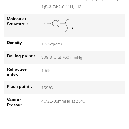
1)5-3-7/h2-6,11H,1H3
Molecular
Structure：
Density：
1.532g/cm
3
Boiling point：
339.3°C at 760 mmHg
Refractive
1.59
index：
Flash point：
159°C
Vapour
4.72E-05mmHg at 25°C
Pressur：