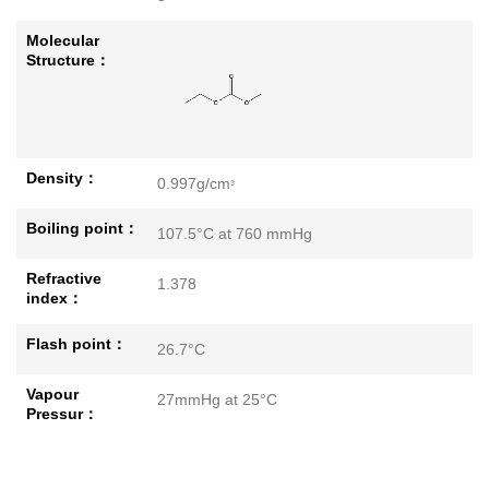
Molecular
Structure：
Density：
0.997g/cm
3
Boiling point：
107.5°C at 760 mmHg
Refractive
1.378
index：
Flash point：
26.7°C
Vapour
27mmHg at 25°C
Pressur：