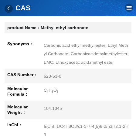
CAS
product Name：
Methyl ethyl carbonate
Synonyms：
Carbonic acid ethyl methyl ester; Ethyl Meth
yl Carbonate; Carbonicacidethylmethylester;
EMC; Ethoxyacetic acid,methyl ester
CAS Number：
623-53-0
Molecular
C
H
O
4
8
3
Formula：
Molecular
104.1045
Weight：
InChI：
InChI=1/C4H8O3/c1-3-7-4(5)6-2/h3H2,1-2H
3