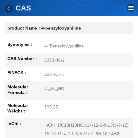
CAS
product Name：
4-benzyloxyaniline
Synonyms：
4-(Benzyloxy)aniline
CAS Number：
6373-46-2
EINECS：
228-917-3
Molecular
C
H
NO
13
13
Formula：
Molecular
199.25
Weight：
InChI：
InChI=1/C13H13NO/c14-12-6-8-13(9-7-12)
15-10-11-4-2-1-3-5-11/h1-9H,10,14H2