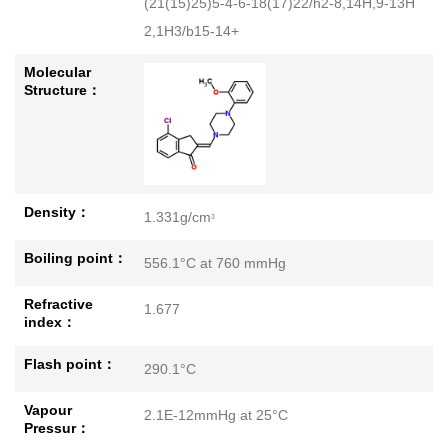
(21(15)25)5-4-6-18(17)22/h2-8,14H,9-13H
2,1H3/b15-14+
Molecular
Structure：
Density：
1.331g/cm
3
Boiling point：
556.1°C at 760 mmHg
Refractive
1.677
index：
Flash point：
290.1°C
Vapour
2.1E-12mmHg at 25°C
Pressur：