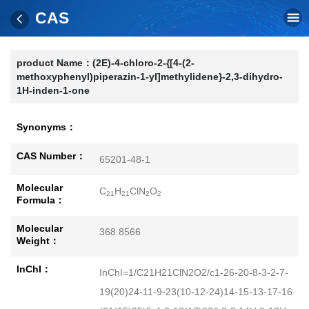
CAS
product Name：
(2E)-4-chloro-2-{[4-(2-
methoxyphenyl)piperazin-1-yl]methylidene}-2,3-dihydro-
1H-inden-1-one
Synonyms：
CAS Number：
65201-48-1
Molecular
C
H
ClN
O
21
21
2
2
Formula：
Molecular
368.8566
Weight：
InChI：
InChI=1/C21H21ClN2O2/c1-26-20-8-3-2-7-
19(20)24-11-9-23(10-12-24)14-15-13-17-16