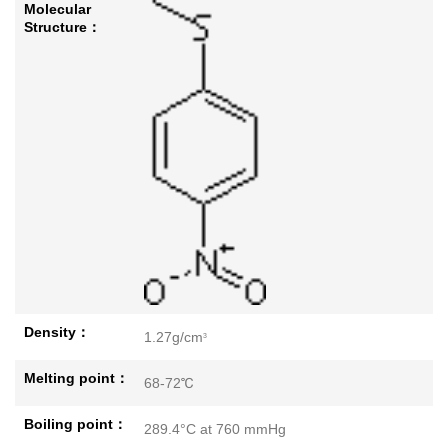
Molecular
Structure：
Density：
1.27g/cm
3
Melting point：
68-72℃
Boiling point：
289.4°C at 760 mmHg