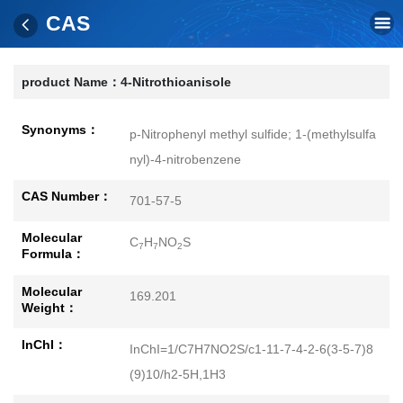
CAS
product Name：
4-Nitrothioanisole
Synonyms：
p-Nitrophenyl methyl sulfide; 1-(methylsulfa
nyl)-4-nitrobenzene
CAS Number：
701-57-5
Molecular
C
H
NO
S
7
7
2
Formula：
Molecular
169.201
Weight：
InChI：
InChI=1/C7H7NO2S/c1-11-7-4-2-6(3-5-7)8
(9)10/h2-5H,1H3