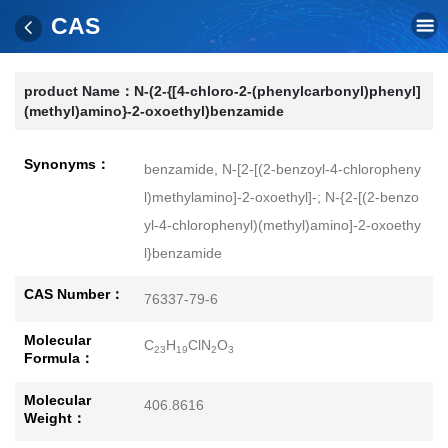
CAS
product Name：
N-(2-{[4-chloro-2-(phenylcarbonyl)phenyl]
(methyl)amino}-2-oxoethyl)benzamide
Synonyms：
benzamide, N-[2-[(2-benzoyl-4-chloropheny
l)methylamino]-2-oxoethyl]-; N-{2-[(2-benzo
yl-4-chlorophenyl)(methyl)amino]-2-oxoethy
l}benzamide
CAS Number：
76337-79-6
Molecular
C
H
ClN
O
23
19
2
3
Formula：
Molecular
406.8616
Weight：