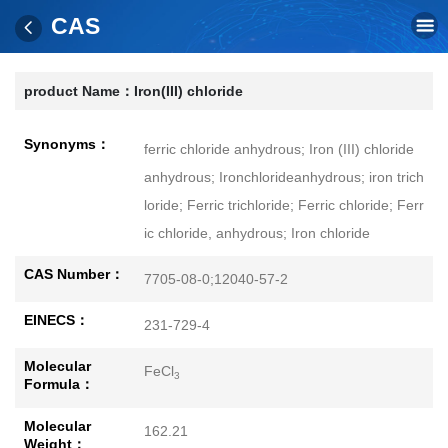
CAS
product Name：
Iron(III) chloride
Synonyms：
ferric chloride anhydrous; Iron (III) chloride
anhydrous; Ironchlorideanhydrous; iron trich
loride; Ferric trichloride; Ferric chloride; Ferr
ic chloride, anhydrous; Iron chloride
CAS Number：
7705-08-0;12040-57-2
EINECS：
231-729-4
Molecular
FeCl
3
Formula：
Molecular
162.21
Weight：