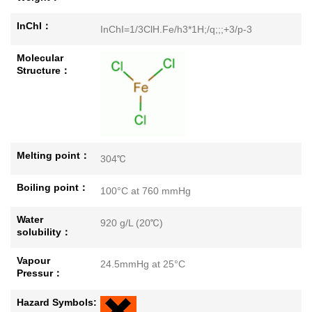
InChI：
InChI=1/3ClH.Fe/h3*1H;/q;;;+3/p-3
Molecular
Structure：
Melting point：
304℃
Boiling point：
100°C at 760 mmHg
Water
920 g/L (20℃)
solubility：
Vapour
24.5mmHg at 25°C
Pressur：
Hazard Symbols: