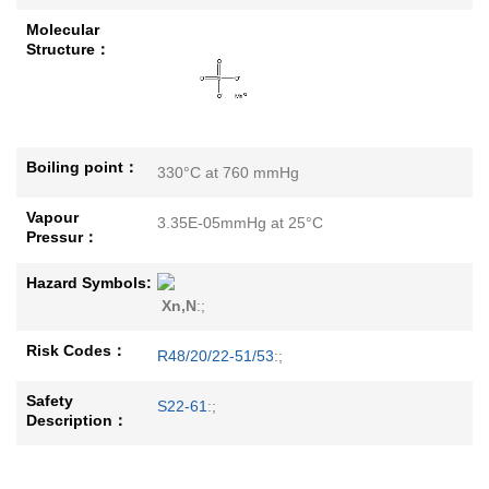
Molecular
Structure：
Boiling point：
330°C at 760 mmHg
Vapour
3.35E-05mmHg at 25°C
Pressur：
Hazard Symbols:
Xn,N
:;
Risk Codes：
R48/20/22-51/53
:;
Safety
S22-61
:;
Description：