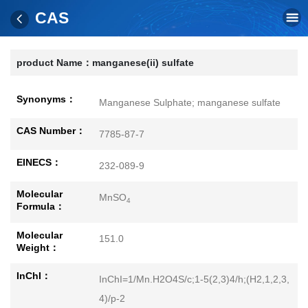
CAS
product Name：
manganese(ii) sulfate
Synonyms：
Manganese Sulphate; manganese sulfate
CAS Number：
7785-87-7
EINECS：
232-089-9
Molecular
MnSO
4
Formula：
Molecular
151.0
Weight：
InChI：
InChI=1/Mn.H2O4S/c;1-5(2,3)4/h;(H2,1,2,3,
4)/p-2