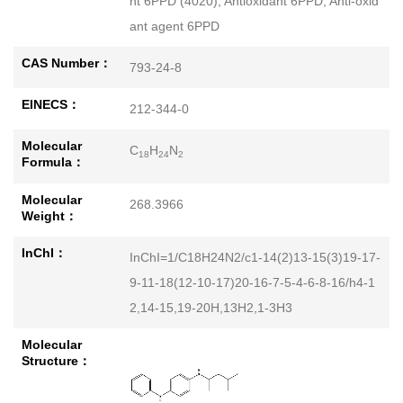
nt 6PPD (4020); Antioxidant 6PPD; Anti-oxid
ant agent 6PPD
CAS Number：
793-24-8
EINECS：
212-344-0
Molecular
C
H
N
18
24
2
Formula：
Molecular
268.3966
Weight：
InChI：
InChI=1/C18H24N2/c1-14(2)13-15(3)19-17-
9-11-18(12-10-17)20-16-7-5-4-6-8-16/h4-1
2,14-15,19-20H,13H2,1-3H3
Molecular
Structure：