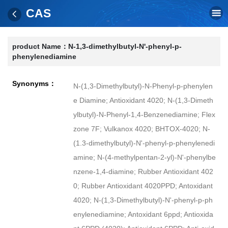
CAS
product Name：
N-1,3-dimethylbutyl-N'-phenyl-p-
phenylenediamine
Synonyms：
N-(1,3-Dimethylbutyl)-N-Phenyl-p-phenylen
e Diamine; Antioxidant 4020; N-(1,3-Dimeth
ylbutyl)-N-Phenyl-1,4-Benzenediamine; Flex
zone 7F; Vulkanox 4020; BHTOX-4020; N-
(1.3-dimethylbutyl)-N'-phenyl-p-phenylenedi
amine; N-(4-methylpentan-2-yl)-N'-phenylbe
nzene-1,4-diamine; Rubber Antioxidant 402
0; Rubber Antioxidant 4020PPD; Antoxidant
4020; N-(1,3-Dimethylbutyl)-N'-phenyl-p-ph
enylenediamine; Antoxidant 6ppd; Antioxida