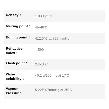
Density：
1.039g/cm
3
Melting point：
45-46℃
Boiling point：
412.3°C at 760 mmHg
Refractive
1.599
index：
Flash point：
245.8°C
Water
<0.1 g/100 mL at 17℃
solubility：
Vapour
5.22E-07mmHg at 25°C
Pressur：