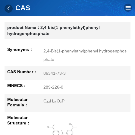
CAS
product Name：
2,4-bis(1-phenylethyl)phenyl
hydrogenphosphate
Synonyms：
2,4-Bis(1-phenylethyl)phenyl hydrogenphos
phate
CAS Number：
86341-73-3
EINECS：
289-226-0
Molecular
C
H
O
P
44
43
4
Formula：
Molecular
Structure：