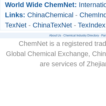
World Wide ChemNet:
Internati
Links:
ChinaChemical
-
ChemIn
TexNet
-
ChinaTexNet
-
TexIndex
About Us
-
Chemical Industry Directory
-
Par
ChemNet is a registered tra
Global Chemical Exchange, Chi
are services of Zheji