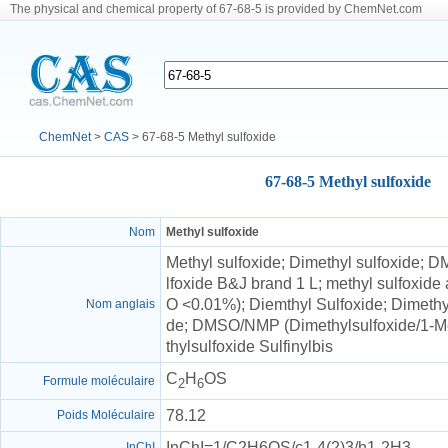
The physical and chemical property of 67-68-5 is provided by ChemNet.com
ChemNet
>
CAS
> 67-68-5 Methyl sulfoxide
67-68-5 Methyl sulfoxide
Nom
Methyl sulfoxide
Methyl sulfoxide; Dimethyl sulfoxide; 
lfoxide B&J brand 1 L; methyl sulfoxide
O <0.01%); Diemthyl Sulfoxide; Dimethy
Nom anglais
de; DMSO/NMP (Dimethylsulfoxide/1-Me
thylsulfoxide Sulfinylbis
C
H
OS
Formule moléculaire
2
6
78.12
Poids Moléculaire
InChI=1/C2H6OS/c1-4(2)3/h1-2H3
InChI