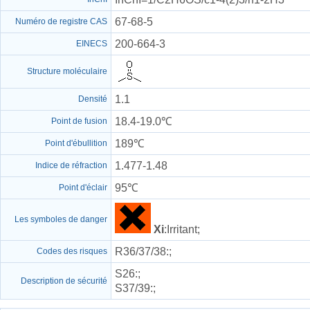
67-68-5
Numéro de registre CAS
200-664-3
EINECS
Structure moléculaire
1.1
Densité
18.4-19.0℃
Point de fusion
189℃
Point d'ébullition
1.477-1.48
Indice de réfraction
95℃
Point d'éclair
Les symboles de danger
Xi
:Irritant;
R36/37/38
:;
Codes des risques
S26
:;
Description de sécurité
S37/39
:;