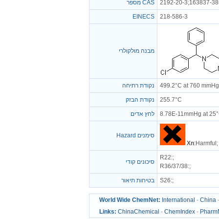
מספר CAS
2192-20-3;163837-38
EINECS
218-586-3
מבנה מולקולרי
נקודת רתיחה
499.2°C at 760 mmHg
נקודת הבזק
255.7°C
לחץ אדים
8.78E-11mmHg at 25
Hazard סימנים
Xn
:Harmful;
R22
:;
סיכונים קודי
R36/37/38
:;
בטיחות תיאור
S26
:;
World Wide ChemNet:
International
-
China
Links:
ChinaChemical
-
ChemIndex
-
Pharm