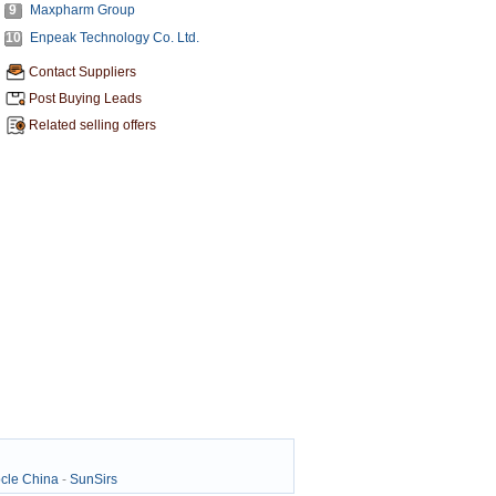
9
Maxpharm Group
10
Enpeak Technology Co. Ltd.
Contact Suppliers
Post Buying Leads
Related selling offers
cle China
-
SunSirs