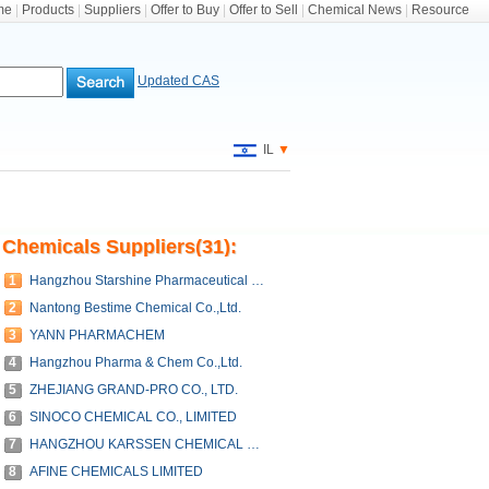
me
|
Products
|
Suppliers
|
Offer to Buy
|
Offer to Sell
|
Chemical News
|
Resource
Updated CAS
IL
▼
Chemicals Suppliers(31):
1
Hangzhou Starshine Pharmaceutical Co., LTD
2
Nantong Bestime Chemical Co.,Ltd.
3
YANN PHARMACHEM
4
Hangzhou Pharma & Chem Co.,Ltd.
5
ZHEJIANG GRAND-PRO CO., LTD.
6
SINOCO CHEMICAL CO., LIMITED
7
HANGZHOU KARSSEN CHEMICAL CO.,LTD.
8
AFINE CHEMICALS LIMITED