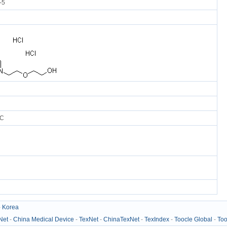
-5
°C
-
Korea
Net
-
China Medical Device
-
TexNet
-
ChinaTexNet
-
TexIndex
-
Toocle Global
-
Too