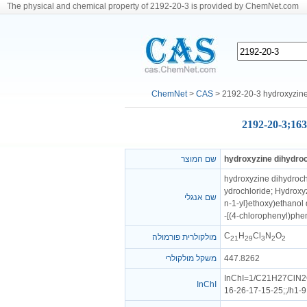
The physical and chemical property of 2192-20-3 is provided by ChemNet.com
ChemNet
>
CAS
> 2192-20-3 hydroxyzine
2192-20-3;163
שם המוצר
hydroxyzine dihydroc
hydroxyzine dihydrochl
ydrochloride; Hydroxyz
שם אנגלי
n-1-yl}ethoxy)ethanol 
-[(4-chlorophenyl)phen
C
H
Cl
N
O
מולקולרית פורמולה
21
29
3
2
2
משקל מולקולרי
447.8262
InChI=1/C21H27ClN2O2
InChI
16-26-17-15-25;;/h1-