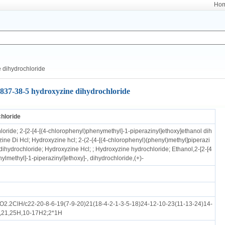
Ho
 dihydrochloride
837-38-5 hydroxyzine dihydrochloride
hloride
oride; 2-[2-[4-[(4-chlorophenyl)phenymethyl]-1-piperazinyl]ethoxy]ethanol dih
ine Di Hcl; Hydroxyzine hcl; 2-(2-{4-[(4-chlorophenyl)(phenyl)methyl]piperazi
dihydrochloride; Hydroxyzine Hcl; ; Hydroxyzine hydrochloride; Ethanol,2-[2-[4
ylmethyl]-1-piperazinyl]ethoxy]-, dihydrochloride,(+)-
.2ClH/c22-20-8-6-19(7-9-20)21(18-4-2-1-3-5-18)24-12-10-23(11-13-24)14-
9,21,25H,10-17H2;2*1H