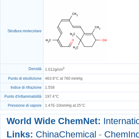
Struttura molecolare
3
Densità
1.012g/cm
Punto di ebollizione
463.9°C at 760 mmHg
Indice di rifrazione
1.558
Punto d'infiammabilità
197.4°C
Pressione di vapore
1.47E-10mmHg at 25°C
World Wide ChemNet:
Internati
Links:
ChinaChemical
-
ChemIn