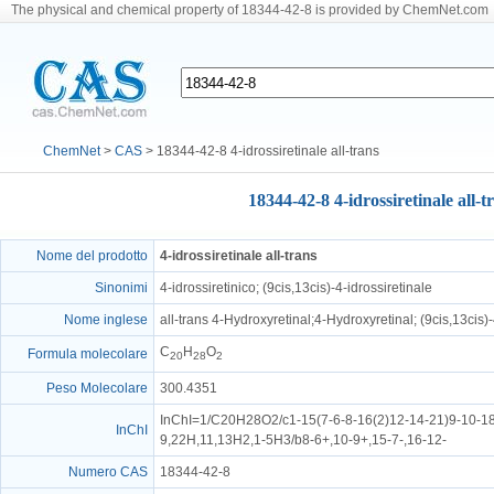
The physical and chemical property of 18344-42-8 is provided by ChemNet.com
ChemNet
>
CAS
> 18344-42-8 4-idrossiretinale all-trans
18344-42-8 4-idrossiretinale all-t
Nome del prodotto
4-idrossiretinale all-trans
Sinonimi
4-idrossiretinico; (9cis,13cis)-4-idrossiretinale
Nome inglese
all-trans 4-Hydroxyretinal;4-Hydroxyretinal; (9cis,13cis)
C
H
O
Formula molecolare
20
28
2
Peso Molecolare
300.4351
InChI=1/C20H28O2/c1-15(7-6-8-16(2)12-14-21)9-10-18
InChI
9,22H,11,13H2,1-5H3/b8-6+,10-9+,15-7-,16-12-
Numero CAS
18344-42-8